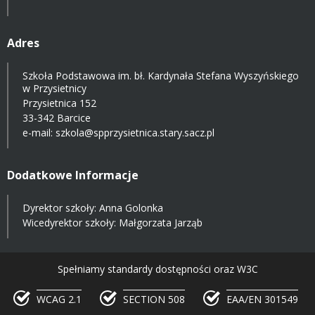
Adres
Szkoła Podstawowa im. bł. Kardynała Stefana Wyszyńskiego
w Przysietnicy
Przysietnica 152
33-342 Barcice
e-mail:
szkola@spprzysietnica.stary.sacz.pl
Dodatkowe Informacje
Dyrektor szkoły: Anna Golonka
Wicedyrektor szkoły: Małgorzata Jarząb
Spełniamy standardy dostępności oraz W3C
WCAG 2.1
SECTION 508
EAA/EN 301549