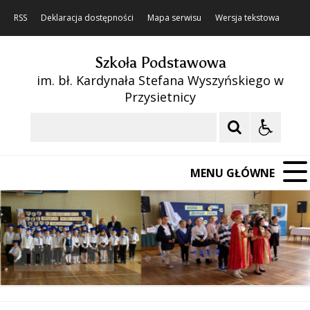
RSS
Deklaracja dostępności
Mapa serwisu
Wersja tekstowa
Szkoła Podstawowa
im. bł. Kardynała Stefana Wyszyńskiego w
Przysietnicy
Szukaj
MENU GŁÓWNE
❚❚
Poprzedni Element
Następny Element