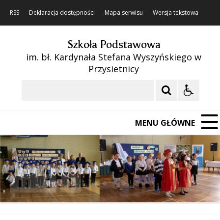
RSS
Deklaracja dostępności
Mapa serwisu
Wersja tekstowa
Szkoła Podstawowa
im. bł. Kardynała Stefana Wyszyńskiego w
Przysietnicy
Szukaj
MENU GŁÓWNE
❚❚
Poprzedni Element
Następny Element