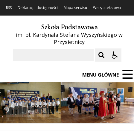
RSS
Deklaracja dostępności
Mapa serwisu
Wersja tekstowa
Szkoła Podstawowa
im. bł. Kardynała Stefana Wyszyńskiego w
Przysietnicy
Szukaj
MENU GŁÓWNE
❚❚
Poprzedni Element
Następny Element