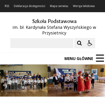
RSS
Deklaracja dostępności
Mapa serwisu
Wersja tekstowa
Szkoła Podstawowa
im. bł. Kardynała Stefana Wyszyńskiego w
Przysietnicy
Szukaj
MENU GŁÓWNE
❚❚
Poprzedni Element
Następny Element