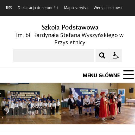
RSS
Deklaracja dostępności
Mapa serwisu
Wersja tekstowa
Szkoła Podstawowa
im. bł. Kardynała Stefana Wyszyńskiego w
Przysietnicy
Szukaj
MENU GŁÓWNE
❚❚
Poprzedni Element
Następny Element