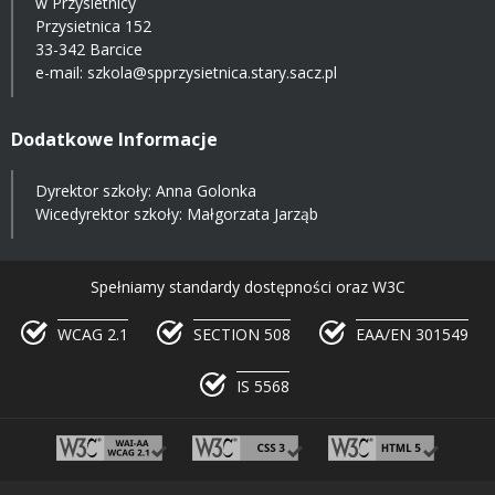
w Przysietnicy
Przysietnica 152
33-342 Barcice
e-mail:
szkola@spprzysietnica.stary.sacz.pl
Dodatkowe Informacje
Dyrektor szkoły: Anna Golonka
Wicedyrektor szkoły: Małgorzata Jarząb
Spełniamy standardy dostępności oraz W3C
WCAG 2.1
SECTION 508
EAA/EN 301549
IS 5568