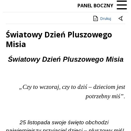
PANEL BOCZNY
Drukuj
Światowy Dzień Pluszowego
Misia
Treść
Światowy Dzień Pluszowego Misia
„Czy to wczoraj, czy to dziś – dzieciom jest
potrzebny miś”.
25 listopada swoje święto obchodzi
najwierniejszy przyjaciel dzieci – pluszowy miś!