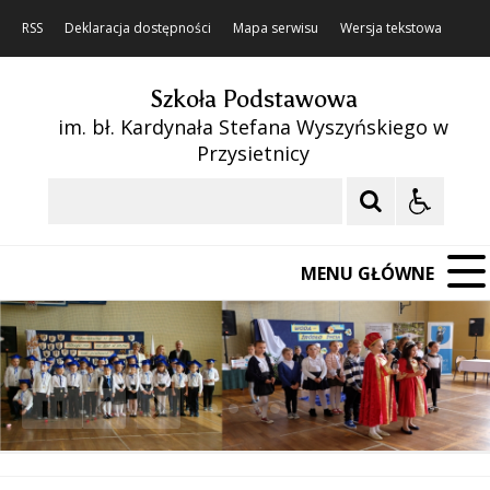
RSS
Deklaracja dostępności
Mapa serwisu
Wersja tekstowa
Szkoła Podstawowa
im. bł. Kardynała Stefana Wyszyńskiego w
Przysietnicy
Szukaj
MENU GŁÓWNE
❚❚
Poprzedni Element
Następny Element