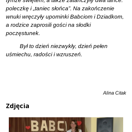
tymże świętem, a także zatańczyły dwa tańce:
poleczkę i „taniec słońca”. Na zakończenie
wnuki wręczyły upominki Babciom i Dziadkom,
a rodzice zaprosili gości na słodki
poczęstunek.
Był to dzień niezwykły, dzień pełen
uśmiechu, radości i wzruszeń.
Alina Citak
Zdjęcia