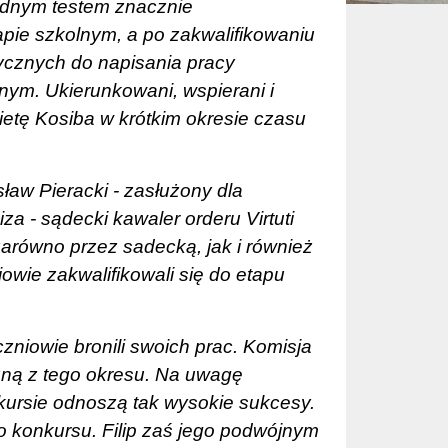
rudnym testem znacznie
ie szkolnym, a po zakwalifikowaniu
rycznych do napisania pracy
nym. Ukierunkowani, wspierani i
ietę Kosiba w krótkim okresie czasu
sław Pieracki - zasłużony dla
iza - sądecki kawaler orderu Virtuti
zarówno przez sadecką, jak i również
wie zakwalifikowali się do etapu
zniowie bronili swoich prac. Komisja
zną z tego okresu. Na uwagę
nkursie odnoszą tak wysokie sukcesy.
go konkursu. Filip zaś jego podwójnym