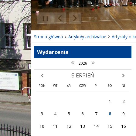
❚❚
Poprzedni Element
Następny Element
Strona główna
Artykuły archiwalne
Artykuły o 
Wydarzenia
poprzedni rok
następny rok
2026
SIERPIEŃ
poprzedni miesiąc
następny
PON
WT
ŚR
CZW
PI
SO
NI
1
2
3
4
5
6
7
8
9
10
11
12
13
14
15
16