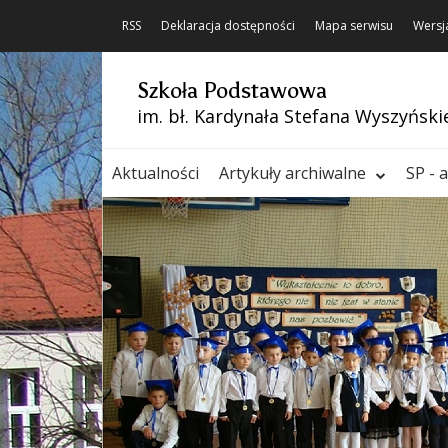
RSS
Deklaracja dostępności
Mapa serwisu
Wersj
Szkoła Podstawowa
im. bł. Kardynała Stefana Wyszyński
Aktualności
Artykuły archiwalne
SP - 