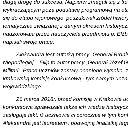
długą drogę do sukcesu. Najpierw zmagali się z t
wykraczającym poza podstawę programową na etap
się do etapu rejonowego, poszukiwali źródeł histo
tematycznie związanej z danym okresem historycz
nadzorowani przez nauczyciela przedmiotu p. Elżb
napisali swoje prace.
Aleksandra jest autorką pracy „Generał Broni
Niepodległej”.
Filip to autor pracy „Generał Józef G
Militari”. Prace uczniów zostały ocenione wysoko, 
krakowską komisję konkursową - tym samym ucznio
wojewódzkiego.
26 marca 2018r. przed komisją w Krakowie uc
konkursowa sprawdzała także ich wiedzę historyc
zasługuje fakt, iż uczniowie ci corocznie w tym ko
Aleksandra jest laureatem i podwójną finalistką te