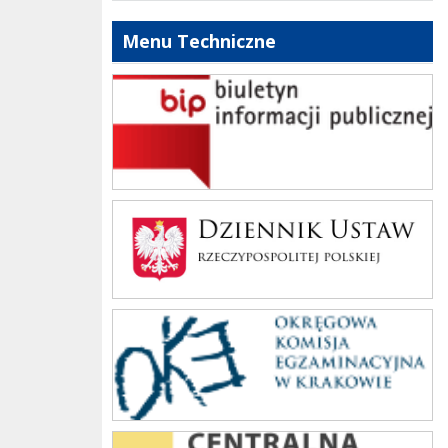
Menu Techniczne
bip szkoły
Dziennik Polski
oke_krakow
cke