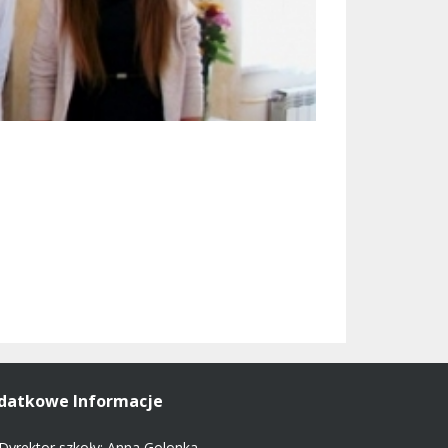
datkowe Informacje
Dyrektor szkoły: Anna Golonka