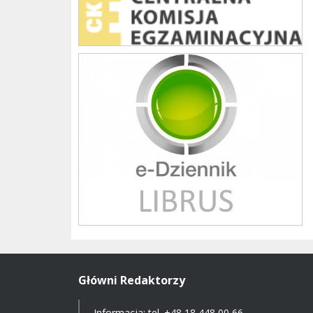
Librus szkoła
Główni Redaktorzy
Informacja: tel.
+48 18 448 00 66