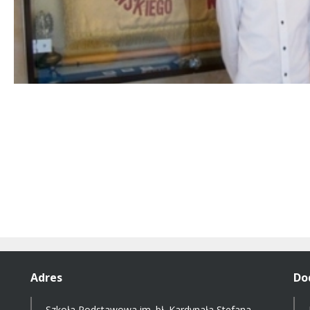
Adres
Do
Szkoła Podstawowa im. bł. Kardynała Stefana