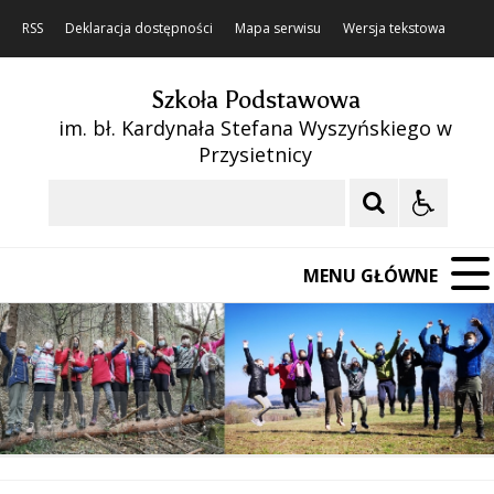
RSS
Deklaracja dostępności
Mapa serwisu
Wersja tekstowa
Szkoła Podstawowa
im. bł. Kardynała Stefana Wyszyńskiego w
Przysietnicy
Szukaj
MENU GŁÓWNE
❚❚
Poprzedni Element
Następny Element