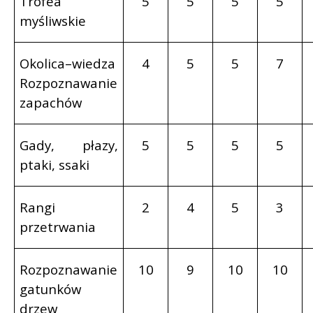
Trofea
5
5
5
5
myśliwskie
Okolica–wiedza
4
5
5
7
Rozpoznawanie
zapachów
Gady, płazy,
5
5
5
5
ptaki, ssaki
Rangi
2
4
5
3
przetrwania
Rozpoznawanie
10
9
10
10
gatunków
drzew