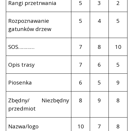
Rangi przetrwania
5
3
2
Rozpoznawanie
5
4
5
gatunków drzew
SOS…………
7
8
10
Opis trasy
7
6
5
Piosenka
6
5
9
Zbędny/ Niezbędny
8
9
8
przedmiot
Nazwa/logo
10
7
8