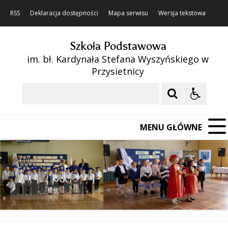
RSS
Deklaracja dostępności
Mapa serwisu
Wersja tekstowa
Szkoła Podstawowa
im. bł. Kardynała Stefana Wyszyńskiego w
Przysietnicy
Szukaj
MENU GŁÓWNE
❚❚
Poprzedni Element
Następny Element