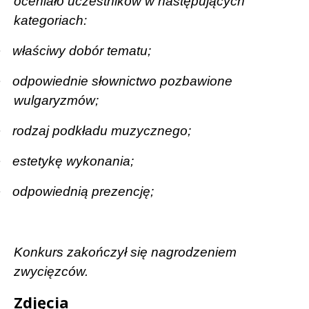
oceniało uczestników w następujących
kategoriach:
·
właściwy dobór tematu;
·
odpowiednie słownictwo pozbawione
wulgaryzmów;
·
rodzaj podkładu muzycznego;
·
estetykę wykonania;
·
odpowiednią prezencję;
Konkurs zakończył się nagrodzeniem
zwycięzców.
Zdjęcia