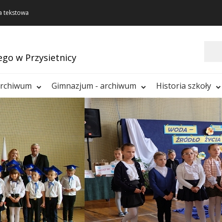
a tekstowa
Szukaj
ego w Przysietnicy
archiwum
Gimnazjum - archiwum
Historia szkoły