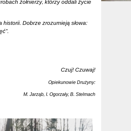
robach żołnierzy, którzy oddali życie
.
a historii. Dobrze zrozumieją słowa:
ęć”.
Czuj! Czuwaj!
Opiekunowie Drużyny:
M. Jarząb, I. Ogorzały, B. Stelmach