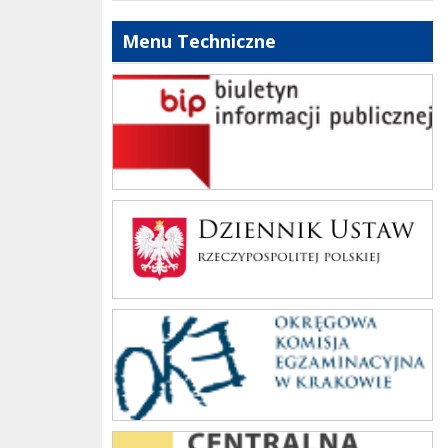
Menu Techniczne
bip szkoły
Dziennik Polski
oke_krakow
cke