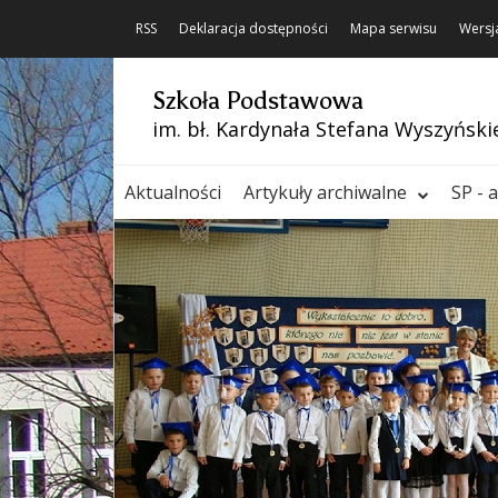
RSS
Deklaracja dostępności
Mapa serwisu
Wersj
Szkoła Podstawowa
im. bł. Kardynała Stefana Wyszyński
Aktualności
Artykuły archiwalne
SP - 