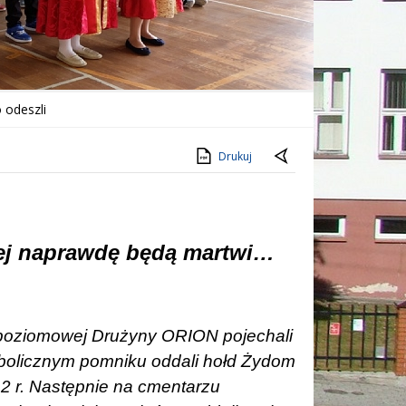
 odeszli
Drukuj
zej naprawdę będą martwi…
lopoziomowej Drużyny ORION pojechali
bolicznym pomniku oddali hołd Żydom
2 r. Następnie na cmentarzu