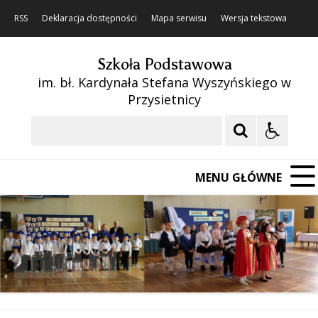
RSS
Deklaracja dostępności
Mapa serwisu
Wersja tekstowa
Szkoła Podstawowa
im. bł. Kardynała Stefana Wyszyńskiego w
Przysietnicy
Szukaj
MENU GŁÓWNE
❚❚
Poprzedni Element
Następny Element