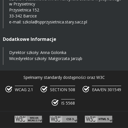
w Przysietnicy
Przysietnica 152
33-342 Barcice
e-mail:
szkola@spprzysietnica.stary.sacz.pl
Dodatkowe Informacje
Dyrektor szkoły: Anna Golonka
Wicedyrektor szkoły: Małgorzata Jarząb
Spełniamy standardy dostępności oraz W3C
WCAG 2.1
SECTION 508
EAA/EN 301549
IS 5568