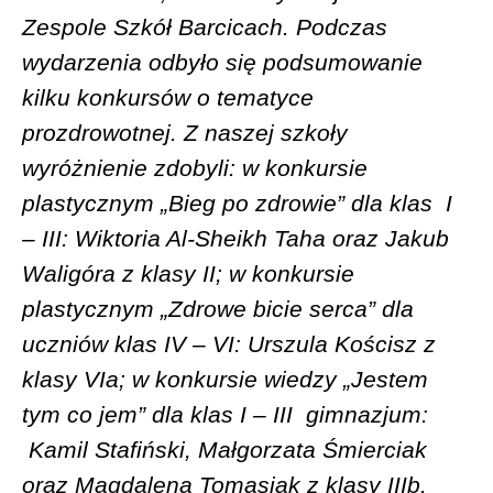
Zespole Szkół Barcicach. Podczas
wydarzenia odbyło się podsumowanie
kilku konkursów o tematyce
prozdrowotnej. Z naszej szkoły
wyróżnienie zdobyli: w konkursie
plastycznym „Bieg po zdrowie” dla klas
I
– III: Wiktoria Al-Sheikh Taha oraz Jakub
Waligóra z klasy II; w konkursie
plastycznym „Zdrowe bicie serca” dla
uczniów klas IV – VI: Urszula Kościsz z
klasy VIa; w konkursie wiedzy „Jestem
tym co jem” dla klas I – III
gimnazjum:
Kamil Stafiński, Małgorzata Śmierciak
oraz Magdalena Tomasiak z klasy IIIb.