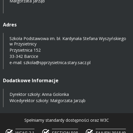
Małgorzata Jarząb
Adres
Szkoła Podstawowa im. bł. Kardynała Stefana Wyszyńskiego
w Przysietnicy
Przysietnica 152
33-342 Barcice
e-mail:
szkola@spprzysietnica.stary.sacz.pl
Dodatkowe Informacje
Dyrektor szkoły: Anna Golonka
Wicedyrektor szkoły: Małgorzata Jarząb
Spełniamy standardy dostępności oraz W3C
WCAG 2.1
SECTION 508
EAA/EN 301549