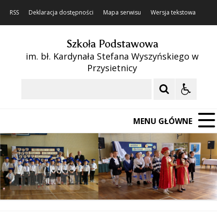
RSS
Deklaracja dostępności
Mapa serwisu
Wersja tekstowa
Szkoła Podstawowa
im. bł. Kardynała Stefana Wyszyńskiego w
Przysietnicy
Szukaj
MENU GŁÓWNE
❚❚
Poprzedni Element
Następny Element