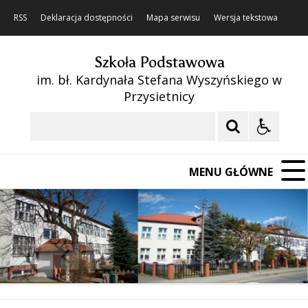
RSS
Deklaracja dostępności
Mapa serwisu
Wersja tekstowa
Szkoła Podstawowa
im. bł. Kardynała Stefana Wyszyńskiego w
Przysietnicy
Szukaj
MENU GŁÓWNE
❚❚
Poprzedni Element
Następny Element