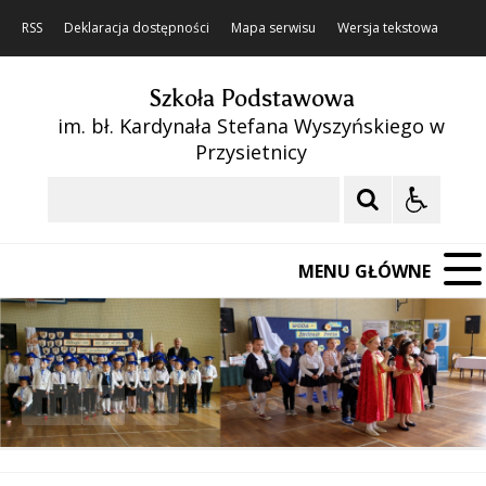
RSS
Deklaracja dostępności
Mapa serwisu
Wersja tekstowa
Szkoła Podstawowa
im. bł. Kardynała Stefana Wyszyńskiego w
Przysietnicy
Szukaj
MENU GŁÓWNE
❚❚
Poprzedni Element
Następny Element