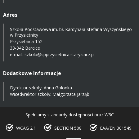
Adres
Szkoła Podstawowa im. bł. Kardynała Stefana Wyszyńskiego
w Przysietnicy
Przysietnica 152
33-342 Barcice
e-mail:
szkola@spprzysietnica.stary.sacz.pl
Dodatkowe Informacje
Dyrektor szkoły: Anna Golonka
Wicedyrektor szkoły: Małgorzata Jarząb
Spełniamy standardy dostępności oraz W3C
WCAG 2.1
SECTION 508
EAA/EN 301549