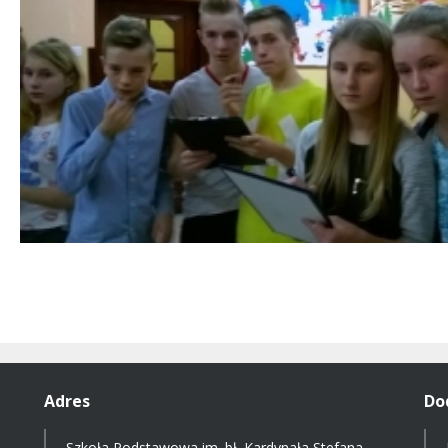
Adres
Do
Szkoła Podstawowa im. bł. Kardynała Stefana