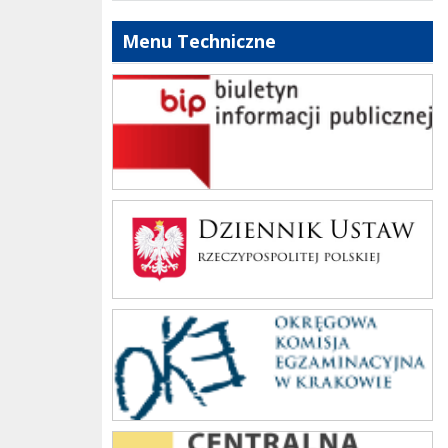
Menu Techniczne
bip szkoły
Dziennik Polski
oke_krakow
cke