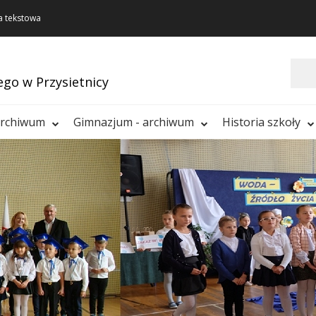
a tekstowa
Szukaj
ego w Przysietnicy
archiwum
Gimnazjum - archiwum
Historia szkoły