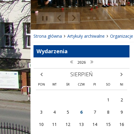
❚❚
Poprzedni Element
Następny Element
Strona główna
Artykuły archiwalne
Organizacje
Wydarzenia
poprzedni rok
następny rok
2026
SIERPIEŃ
poprzedni miesiąc
następny
PON
WT
ŚR
CZW
PI
SO
NI
1
2
3
4
5
6
7
8
9
10
11
12
13
14
15
16