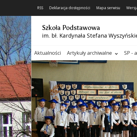
RSS
Deklaracja dostępności
Mapa serwisu
Wersj
Szkoła Podstawowa
im. bł. Kardynała Stefana Wyszyński
Aktualności
Artykuły archiwalne
SP - 