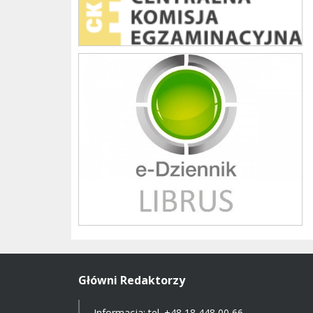
Librus szkoła
Główni Redaktorzy
Informacja: tel.
+48 18 448 00 66