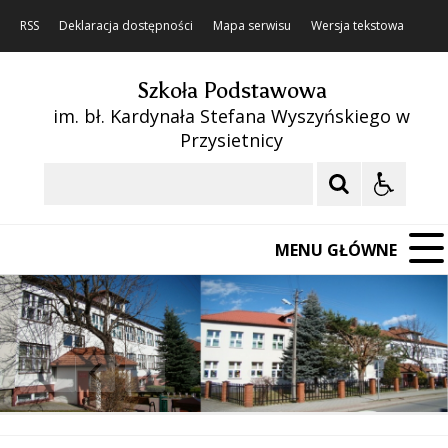
RSS
Deklaracja dostępności
Mapa serwisu
Wersja tekstowa
Szkoła Podstawowa
im. bł. Kardynała Stefana Wyszyńskiego w
Przysietnicy
Szukaj
MENU GŁÓWNE
❚❚
Poprzedni Element
Następny Element