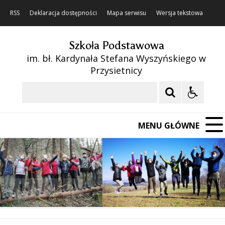
RSS
Deklaracja dostępności
Mapa serwisu
Wersja tekstowa
Szkoła Podstawowa
im. bł. Kardynała Stefana Wyszyńskiego w
Przysietnicy
Szukaj
MENU GŁÓWNE
❚❚
Poprzedni Element
Następny Element