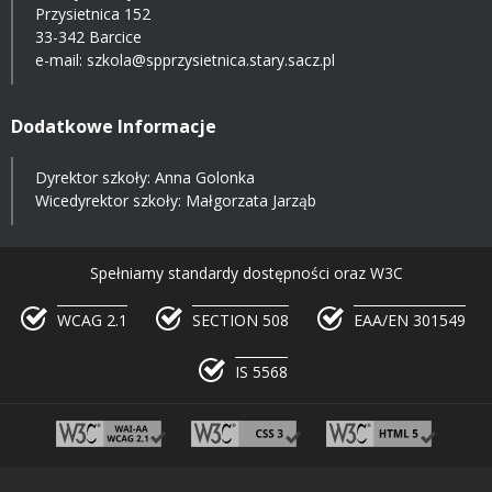
Przysietnica 152
33-342 Barcice
e-mail:
szkola@spprzysietnica.stary.sacz.pl
Dodatkowe Informacje
Dyrektor szkoły: Anna Golonka
Wicedyrektor szkoły: Małgorzata Jarząb
Spełniamy standardy dostępności oraz W3C
WCAG 2.1
SECTION 508
EAA/EN 301549
IS 5568