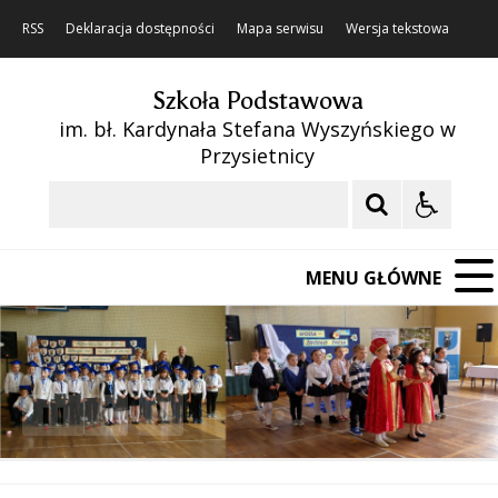
RSS
Deklaracja dostępności
Mapa serwisu
Wersja tekstowa
Szkoła Podstawowa
im. bł. Kardynała Stefana Wyszyńskiego w
Przysietnicy
Szukaj
MENU GŁÓWNE
❚❚
Poprzedni Element
Następny Element