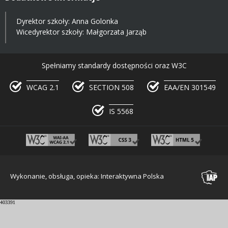
Dyrektor szkoły: Anna Golonka
Wicedyrektor szkoły: Małgorzata Jarząb
Spełniamy standardy dostępności oraz W3C
WCAG 2.1
SECTION 508
EAA/EN 301549
IS 5568
Wykonanie, obsługa, opieka: Interaktywna Polska
403391