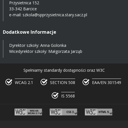
Przysietnica 152
33-342 Barcice
e-mail:
szkola@spprzysietnica.stary.sacz.pl
Dodatkowe Informacje
Dyrektor szkoły: Anna Golonka
Wicedyrektor szkoły: Małgorzata Jarząb
Spełniamy standardy dostępności oraz W3C
WCAG 2.1
SECTION 508
EAA/EN 301549
IS 5568