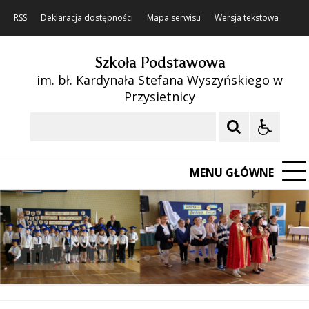
RSS
Deklaracja dostępności
Mapa serwisu
Wersja tekstowa
Szkoła Podstawowa
im. bł. Kardynała Stefana Wyszyńskiego w
Przysietnicy
Szukaj
MENU GŁÓWNE
❚❚
Poprzedni Element
Następny Element