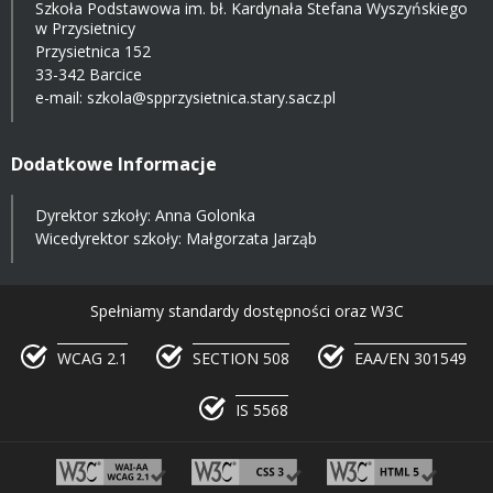
Szkoła Podstawowa im. bł. Kardynała Stefana Wyszyńskiego
w Przysietnicy
Przysietnica 152
33-342 Barcice
e-mail:
szkola@spprzysietnica.stary.sacz.pl
Dodatkowe Informacje
Dyrektor szkoły: Anna Golonka
Wicedyrektor szkoły: Małgorzata Jarząb
Spełniamy standardy dostępności oraz W3C
WCAG 2.1
SECTION 508
EAA/EN 301549
IS 5568