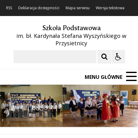
RSS
Deklaracja dostępności
Mapa serwisu
Wersja tekstowa
Szkoła Podstawowa
im. bł. Kardynała Stefana Wyszyńskiego w
Przysietnicy
Szukaj
MENU GŁÓWNE
❚❚
Poprzedni Element
Następny Element