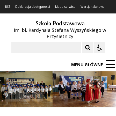
RSS
Deklaracja dostępności
Mapa serwisu
Wersja tekstowa
Szkoła Podstawowa
im. bł. Kardynała Stefana Wyszyńskiego w
Przysietnicy
Szukaj
MENU GŁÓWNE
❚❚
Poprzedni Element
Następny Element