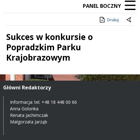
PANEL BOCZNY
Drukuj
Sukces w konkursie o
Popradzkim Parku
Krajobrazowym
Treść
Główni Redaktorzy
Informacja: tel.
+48 18 448 00 66
Anna Golonka
Renata Jachimczak
Małgorzata Jarząb