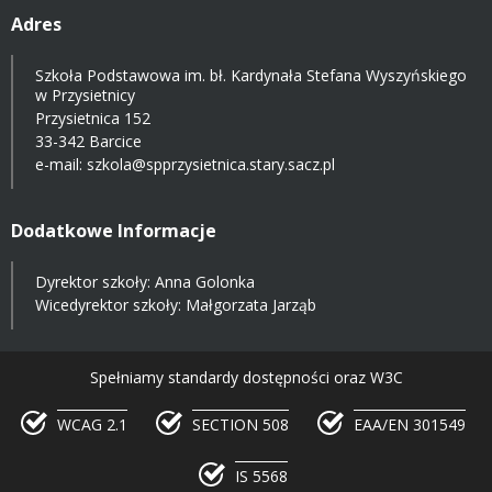
Adres
Szkoła Podstawowa im. bł. Kardynała Stefana Wyszyńskiego
w Przysietnicy
Przysietnica 152
33-342 Barcice
e-mail:
szkola@spprzysietnica.stary.sacz.pl
Dodatkowe Informacje
Dyrektor szkoły: Anna Golonka
Wicedyrektor szkoły: Małgorzata Jarząb
Spełniamy standardy dostępności oraz W3C
WCAG 2.1
SECTION 508
EAA/EN 301549
IS 5568