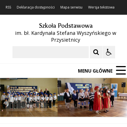
RSS
Deklaracja dostępności
Mapa serwisu
Wersja tekstowa
Szkoła Podstawowa
im. bł. Kardynała Stefana Wyszyńskiego w
Przysietnicy
Szukaj
MENU GŁÓWNE
❚❚
Poprzedni Element
Następny Element