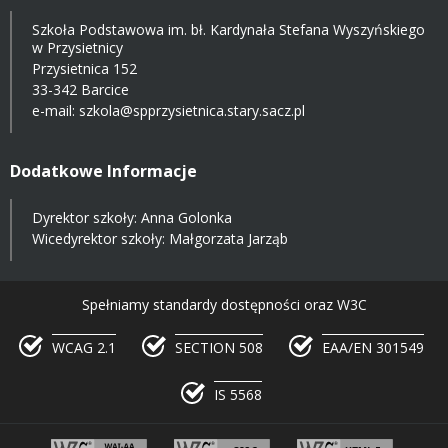
Szkoła Podstawowa im. bł. Kardynała Stefana Wyszyńskiego
w Przysietnicy
Przysietnica 152
33-342 Barcice
e-mail:
szkola@spprzysietnica.stary.sacz.pl
Dodatkowe Informacje
Dyrektor szkoły: Anna Golonka
Wicedyrektor szkoły: Małgorzata Jarząb
Spełniamy standardy dostępności oraz W3C
WCAG 2.1
SECTION 508
EAA/EN 301549
IS 5568