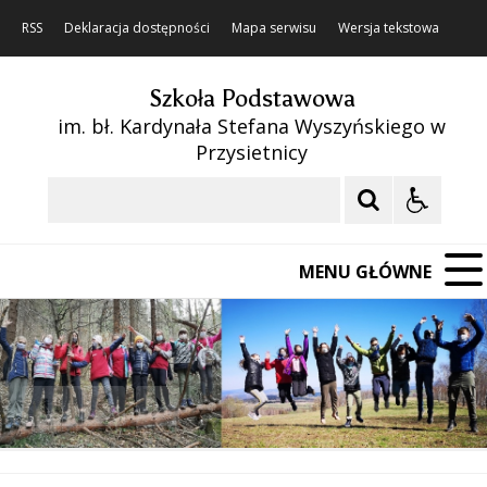
RSS
Deklaracja dostępności
Mapa serwisu
Wersja tekstowa
Szkoła Podstawowa
im. bł. Kardynała Stefana Wyszyńskiego w
Przysietnicy
Szukaj
MENU GŁÓWNE
❚❚
Poprzedni Element
Następny Element