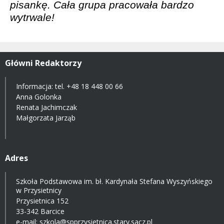
pisankę. Cała grupa pracowała bardzo
wytrwale!
Główni Redaktorzy
Informacja: tel.
+48 18 448 00 66
Anna Golonka
Renata Jachimczak
Małgorzata Jarząb
Adres
Szkoła Podstawowa im. bł. Kardynała Stefana Wyszyńskiego
w Przysietnicy
Przysietnica 152
33-342 Barcice
e-mail:
szkola@spprzysietnica.stary.sacz.pl