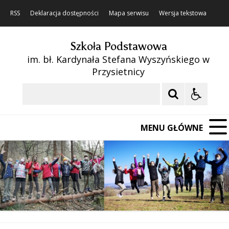
RSS
Deklaracja dostępności
Mapa serwisu
Wersja tekstowa
Szkoła Podstawowa
im. bł. Kardynała Stefana Wyszyńskiego w
Przysietnicy
Szukaj
MENU GŁÓWNE
❚❚
Poprzedni Element
Następny Element