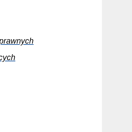
sprawnych
cych