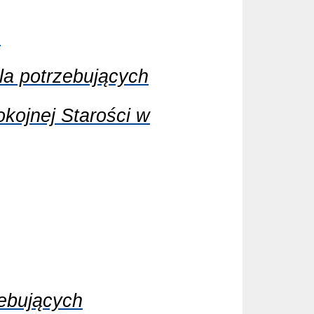
n
a potrzebujących
kojnej Starości w
ebujących