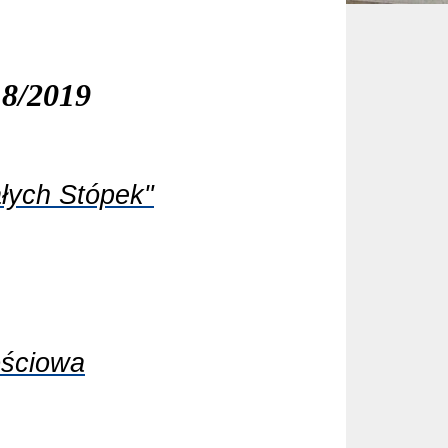
18/2019
łych Stópek"
ościowa