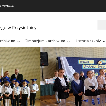
a tekstowa
Szukaj
ego w Przysietnicy
archiwum
Gimnazjum - archiwum
Historia szkoły