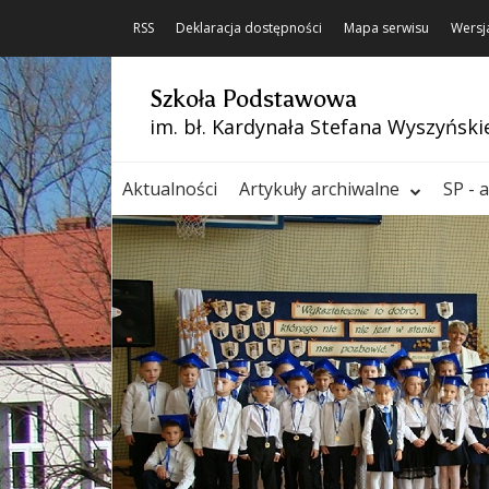
RSS
Deklaracja dostępności
Mapa serwisu
Wersj
Szkoła Podstawowa
im. bł. Kardynała Stefana Wyszyński
Aktualności
Artykuły archiwalne
SP - 