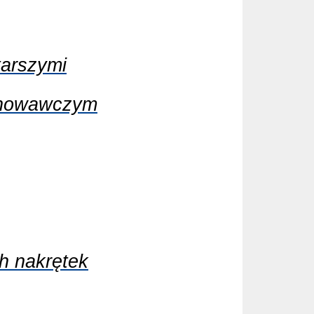
tarszymi
chowawczym
ch nakrętek