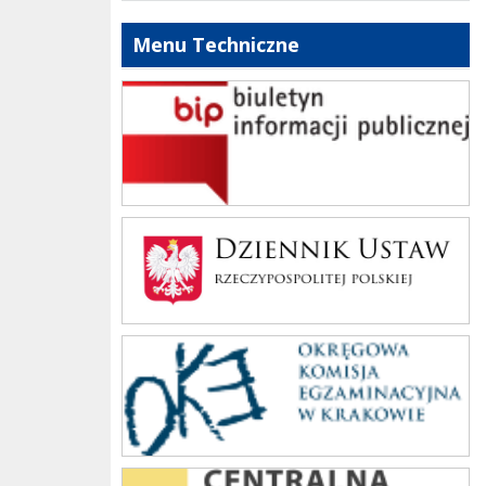
Menu Techniczne
bip szkoły
Dziennik Polski
oke_krakow
cke