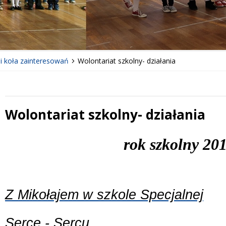
 i koła zainteresowań
Wolontariat szkolny- działania
Wolontariat szkolny- działania
 miesiąc
Treść
rok szkolny 20
Z Mikołajem w szkole Specjalnej
Serce - Sercu