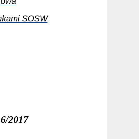
iowa
ankami SOSW
16/2017