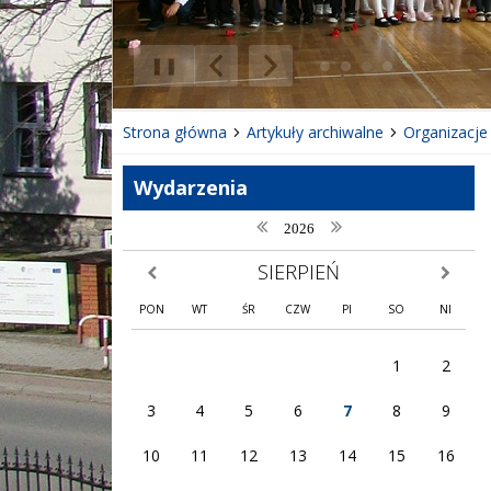
❚❚
Poprzedni Element
Następny Element
Strona główna
Artykuły archiwalne
Organizacje
Wydarzenia
poprzedni rok
następny rok
2026
SIERPIEŃ
poprzedni miesiąc
następny
PON
WT
ŚR
CZW
PI
SO
NI
1
2
3
4
5
6
7
8
9
10
11
12
13
14
15
16