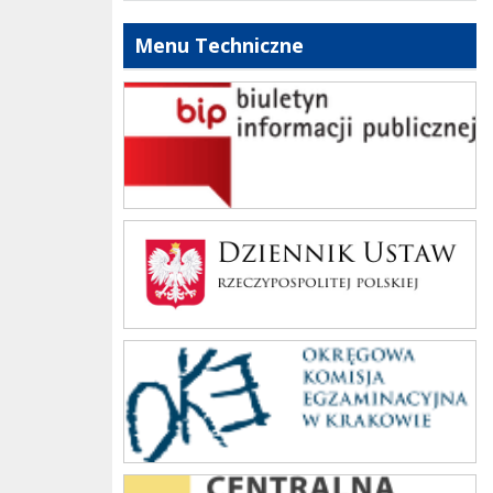
Menu Techniczne
bip szkoły
Dziennik Polski
oke_krakow
cke