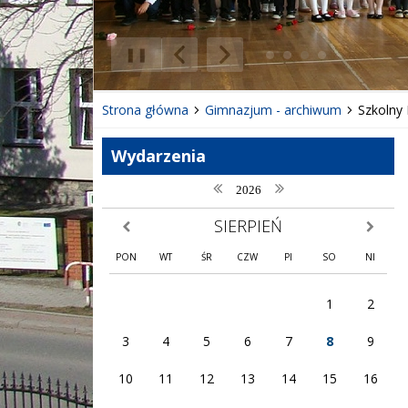
❚❚
Poprzedni Element
Następny Element
Strona główna
Gimnazjum - archiwum
Szkolny 
Wydarzenia
poprzedni rok
następny rok
2026
SIERPIEŃ
poprzedni miesiąc
następny
PON
WT
ŚR
CZW
PI
SO
NI
1
2
3
4
5
6
7
8
9
10
11
12
13
14
15
16