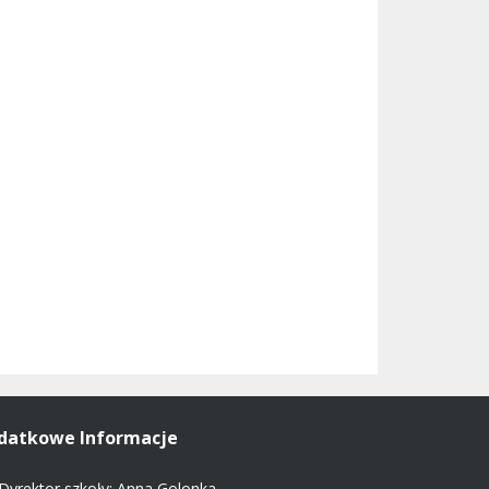
datkowe Informacje
Dyrektor szkoły: Anna Golonka