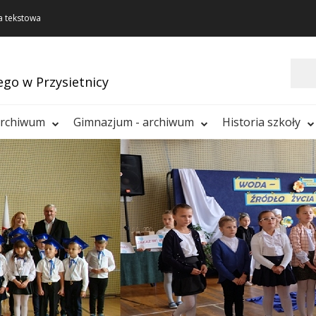
a tekstowa
Szukaj
ego w Przysietnicy
archiwum
Gimnazjum - archiwum
Historia szkoły