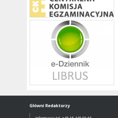
Librus szkoła
Główni Redaktorzy
Informacja: tel.
+48 18 448 00 66