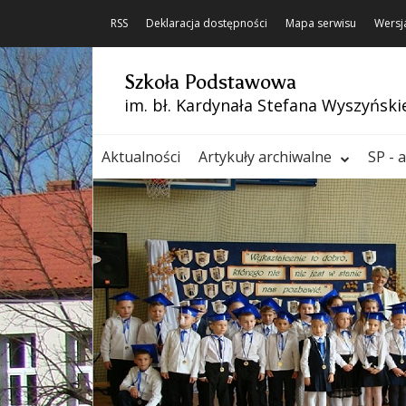
RSS
Deklaracja dostępności
Mapa serwisu
Wersj
Szkoła Podstawowa
im. bł. Kardynała Stefana Wyszyński
Aktualności
Artykuły archiwalne
SP - 