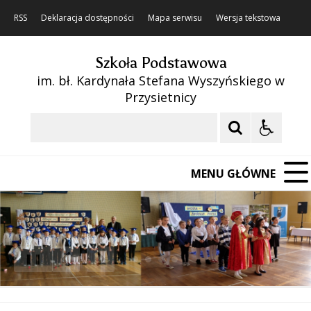
RSS
Deklaracja dostępności
Mapa serwisu
Wersja tekstowa
Szkoła Podstawowa
im. bł. Kardynała Stefana Wyszyńskiego w
Przysietnicy
Szukaj
MENU GŁÓWNE
❚❚
Poprzedni Element
Następny Element