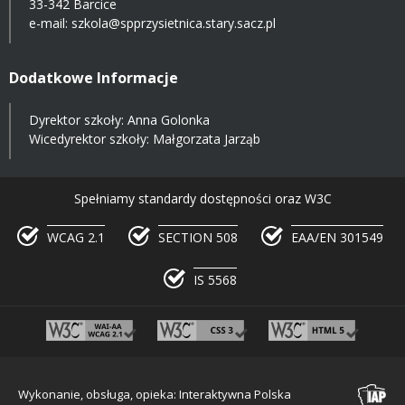
33-342 Barcice
e-mail:
szkola@spprzysietnica.stary.sacz.pl
Dodatkowe Informacje
Dyrektor szkoły: Anna Golonka
Wicedyrektor szkoły: Małgorzata Jarząb
Spełniamy standardy dostępności oraz W3C
WCAG 2.1
SECTION 508
EAA/EN 301549
IS 5568
Wykonanie, obsługa, opieka: Interaktywna Polska