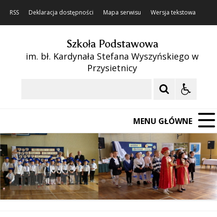
RSS
Deklaracja dostępności
Mapa serwisu
Wersja tekstowa
Szkoła Podstawowa
im. bł. Kardynała Stefana Wyszyńskiego w
Przysietnicy
Szukaj
MENU GŁÓWNE
❚❚
Poprzedni Element
Następny Element