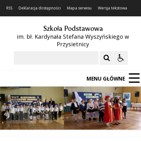
RSS
Deklaracja dostępności
Mapa serwisu
Wersja tekstowa
Szkoła Podstawowa
im. bł. Kardynała Stefana Wyszyńskiego w
Przysietnicy
Szukaj
MENU GŁÓWNE
❚❚
Poprzedni Element
Następny Element