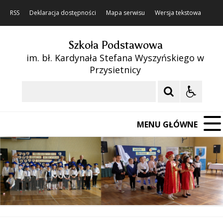
RSS
Deklaracja dostępności
Mapa serwisu
Wersja tekstowa
Szkoła Podstawowa
im. bł. Kardynała Stefana Wyszyńskiego w
Przysietnicy
Szukaj
MENU GŁÓWNE
❚❚
Poprzedni Element
Następny Element