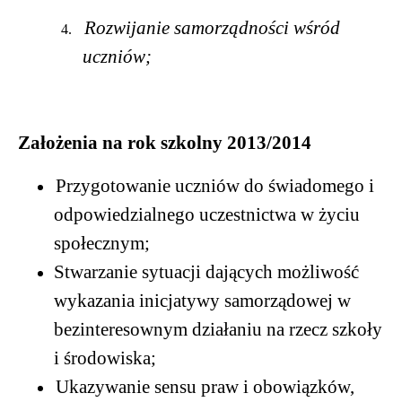
Rozwijanie samorz
ą
dno
ś
ci w
ś
ród
4.
uczniów;
Za
ł
o
ż
enia na rok szkolny 2013/2014
Przygotowanie uczniów do
ś
wiadomego i
odpowiedzialnego uczestnictwa w
ż
yciu
spo
ł
ecznym;
Stwarzanie sytuacji daj
ą
cych mo
ż
liwo
ść
wykazania in
icjatywy samorz
ą
dowej w
bezinteresownym dzia
ł
aniu na rzecz szko
ł
y
i
ś
rodowiska;
Ukazywanie sensu praw i obowi
ą
zków,