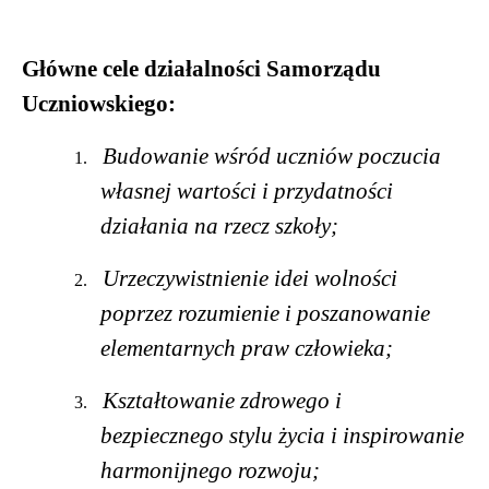
G
ł
ówne cele dzia
ł
alno
ś
ci Samorz
ą
du
Uczniowskiego:
Budowanie w
ś
ród uczniów poczucia
1.
w
ł
asnej warto
ś
ci i przydatno
ś
ci
dzia
ł
ania na rzecz szko
ł
y;
Urzeczywistnienie idei wolno
ś
ci
2.
poprzez rozumienie i poszanowanie
elementarnych praw cz
ł
owieka;
Kszta
ł
towanie zdrowego i
3.
bezpiecznego stylu
ż
ycia i inspirowanie
ha
rmonijnego rozwoju;