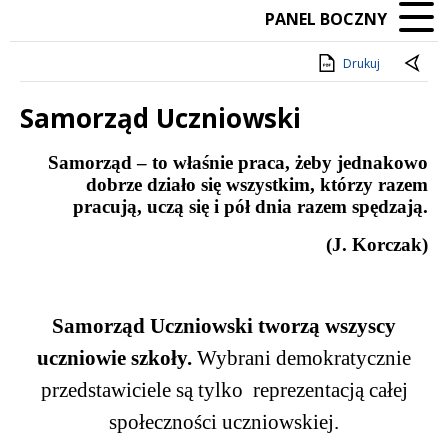
PANEL BOCZNY
Drukuj
Samorząd Uczniowski
Treść
Samorząd – to właśnie praca,
żeby jednakowo
dobrze działo się wszystkim, którzy razem
pracują, uczą się i pół dnia razem spędzają.
(J. Korczak)
Samorz
ą
d Uczniowski tworz
ą
wszyscy
uczniowie szko
ł
y.
Wybrani demokratycznie
przedstawiciele s
ą
tylko
reprezen­tacj
ą
ca
ł
ej
spo
ł
eczno
ś
ci uczniowskiej
.