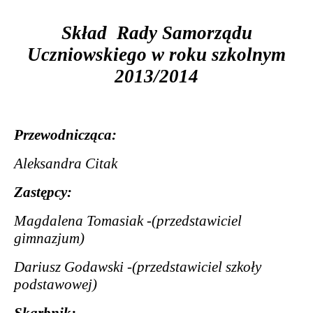
Sk
ł
ad
Rady Samorz
ą
du
Uczniowskiego w roku szkolnym
2013/201
4
Przewodnicz
ą
ca:
Aleksandra Citak
Zast
ę
pcy:
Magdalena Tomasiak -(przedstawiciel
gimnazjum)
Dariusz Godawski -(przedstawiciel szko
ł
y
podstawowej)
Skarbnik: