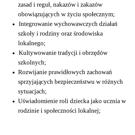
zasad i regu
ł
, nakazów i zakazów
obowi
ą
zuj
ą
cych w
ż
yciu spo
ł
ecznym;
Integrowanie wychowawczych dzia
ł
a
ń
szko
ł
y i rodziny
oraz
ś
rodowiska
lokalnego;
Kultywowanie tradycji i obrz
ę
dów
szkolnych;
Rozwijanie prawid
ł
owych zachowa
ń
sprzyjaj
ą
cych bezpiecze
ń
stwu w ró
ż
nych
sytuacjach;
U
ś
wiadomienie roli dziecka jako ucznia w
rodzinie i spo
ł
eczno
ś
ci lokalnej
;