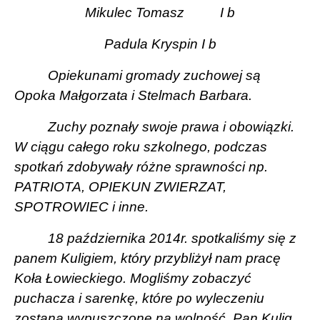
Mikulec Tomasz
I b
Padula Kryspin
I b
Opiekunami gromady zuchowej są
Opoka Małgorzata i Stelmach Barbara.
Zuchy poznały swoje prawa i obowiązki.
W ciągu całego roku szkolnego, podczas
spotkań zdobywały różne sprawności np.
PATRIOTA, OPIEKUN ZWIERZAT,
SPOTROWIEC i inne.
18 października 2014r. spotkaliśmy się z
panem Kuligiem, który przybliżył nam pracę
Koła Łowieckiego. Mogliśmy zobaczyć
puchacza i sarenkę, które po wyleczeniu
zostaną wypuszczone na wolność. Pan Kulig