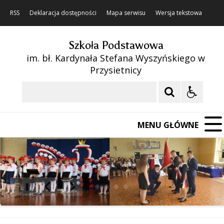
RSS
Deklaracja dostępności
Mapa serwisu
Wersja tekstowa
Szkoła Podstawowa
im. bł. Kardynała Stefana Wyszyńskiego w
Przysietnicy
Szukaj
MENU GŁÓWNE
❚❚
Poprzedni Element
Następny Element