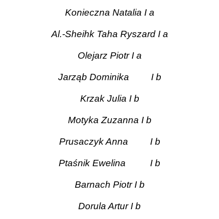
Konieczna Natalia I a
Al.-Sheihk Taha Ryszard I a
Olejarz Piotr I a
Jarząb Dominika
I b
Krzak Julia I b
Motyka Zuzanna I b
Prusaczyk Anna
I b
Ptaśnik Ewelina
I b
Barnach Piotr I b
Dorula Artur I b