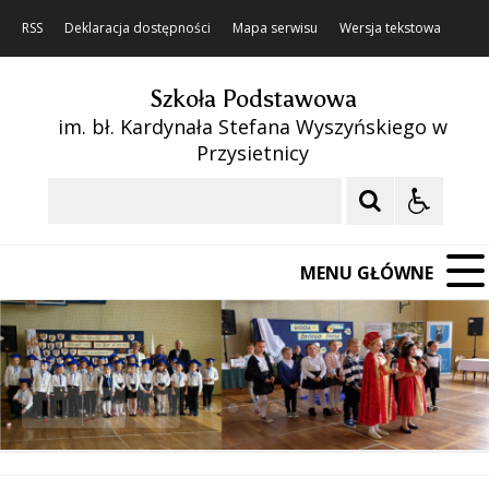
RSS
Deklaracja dostępności
Mapa serwisu
Wersja tekstowa
Szkoła Podstawowa
im. bł. Kardynała Stefana Wyszyńskiego w
Przysietnicy
Szukaj
MENU GŁÓWNE
❚❚
Poprzedni Element
Następny Element