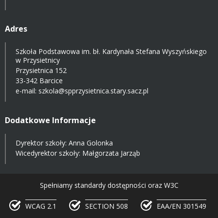
Adres
Szkoła Podstawowa im. bł. Kardynała Stefana Wyszyńskiego
w Przysietnicy
Przysietnica 152
33-342 Barcice
e-mail:
szkola@spprzysietnica.stary.sacz.pl
Dodatkowe Informacje
Dyrektor szkoły: Anna Golonka
Wicedyrektor szkoły: Małgorzata Jarząb
Spełniamy standardy dostępności oraz W3C
WCAG 2.1
SECTION 508
EAA/EN 301549