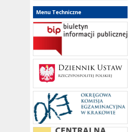
Menu Techniczne
bip szkoły
Dziennik Polski
oke_krakow
cke