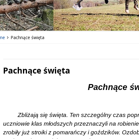
lne
Pachnące święta
Pachnące święta
 miesiąc
Treść
Pachnące św
Zbliżają się święta. Ten szczególny czas po
uczniowie klas młodszych przeznaczyli na robienie
zrobiły już stroiki z pomarańczy i goździków. Ozd