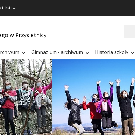
a tekstowa
Szukaj
ego w Przysietnicy
archiwum
Gimnazjum - archiwum
Historia szkoły