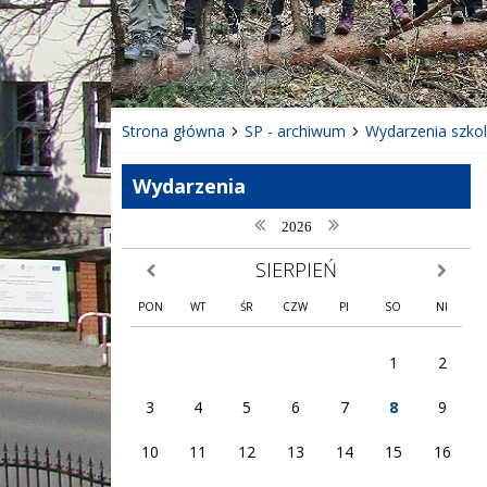
❚❚
Poprzedni Element
Następny Element
Strona główna
SP - archiwum
Wydarzenia szko
Wydarzenia
poprzedni rok
następny rok
2026
SIERPIEŃ
poprzedni miesiąc
następny
PON
WT
ŚR
CZW
PI
SO
NI
1
2
3
4
5
6
7
8
9
10
11
12
13
14
15
16