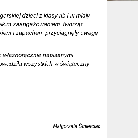
skiej dzieci z klasy IIb i III miały
ielkim zaangażowaniem tworząc
okiem i zapachem przyciągnęły uwagę
 z własnoręcznie napisanymi
rowadziła wszystkich w świąteczny
Małgorzata Śmierciak