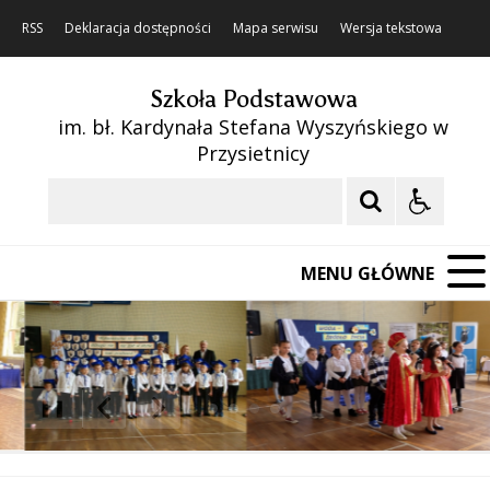
RSS
Deklaracja dostępności
Mapa serwisu
Wersja tekstowa
Szkoła Podstawowa
im. bł. Kardynała Stefana Wyszyńskiego w
Przysietnicy
Szukaj
MENU GŁÓWNE
❚❚
Poprzedni Element
Następny Element