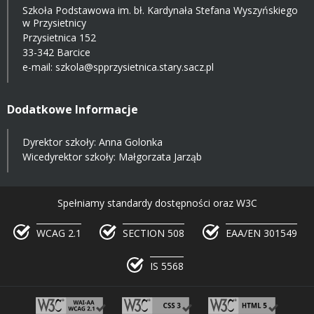
Szkoła Podstawowa im. bł. Kardynała Stefana Wyszyńskiego
w Przysietnicy
Przysietnica 152
33-342 Barcice
e-mail:
szkola@spprzysietnica.stary.sacz.pl
Dodatkowe Informacje
Dyrektor szkoły: Anna Golonka
Wicedyrektor szkoły: Małgorzata Jarząb
Spełniamy standardy dostępności oraz W3C
WCAG 2.1
SECTION 508
EAA/EN 301549
IS 5568