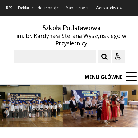
RSS
Deklaracja dostępności
Mapa serwisu
Wersja tekstowa
Szkoła Podstawowa
im. bł. Kardynała Stefana Wyszyńskiego w
Przysietnicy
Szukaj
MENU GŁÓWNE
❚❚
Poprzedni Element
Następny Element