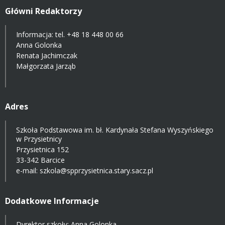
Główni Redaktorzy
Informacja: tel.
+48 18 448 00 66
Anna Golonka
Renata Jachimczak
Małgorzata Jarząb
Adres
Szkoła Podstawowa im. bł. Kardynała Stefana Wyszyńskiego
w Przysietnicy
Przysietnica 152
33-342 Barcice
e-mail:
szkola@spprzysietnica.stary.sacz.pl
Dodatkowe Informacje
Dyrektor szkoły: Anna Golonka