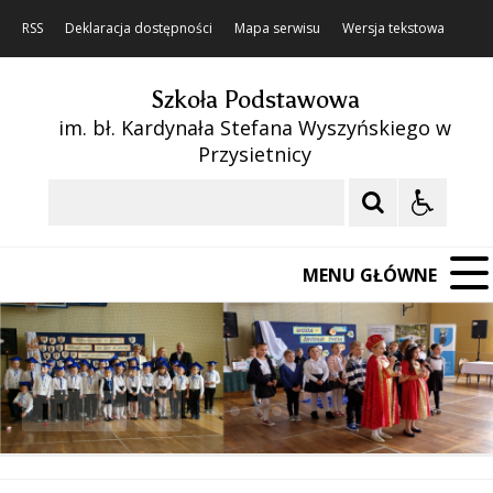
RSS
Deklaracja dostępności
Mapa serwisu
Wersja tekstowa
Szkoła Podstawowa
im. bł. Kardynała Stefana Wyszyńskiego w
Przysietnicy
Szukaj
MENU GŁÓWNE
❚❚
Poprzedni Element
Następny Element