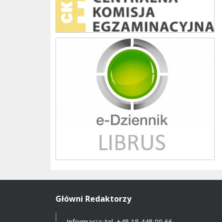
Librus szkoła
Główni Redaktorzy
Informacja: tel.
+48 18 448 00 66