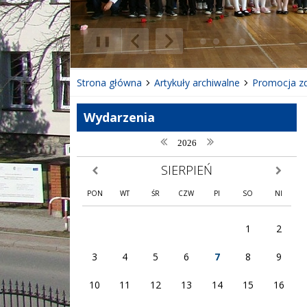
❚❚
Poprzedni Element
Następny Element
Strona główna
Artykuły archiwalne
Promocja z
Wydarzenia
poprzedni rok
następny rok
2026
SIERPIEŃ
poprzedni miesiąc
następny
PON
WT
ŚR
CZW
PI
SO
NI
1
2
3
4
5
6
7
8
9
10
11
12
13
14
15
16