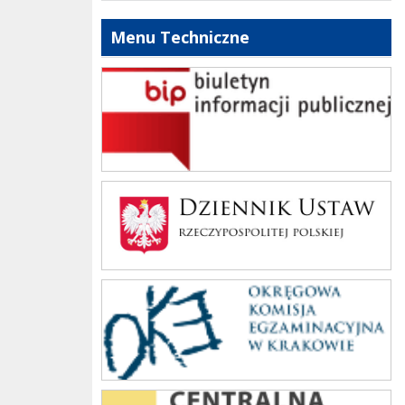
Menu Techniczne
bip szkoły
Dziennik Polski
oke_krakow
cke