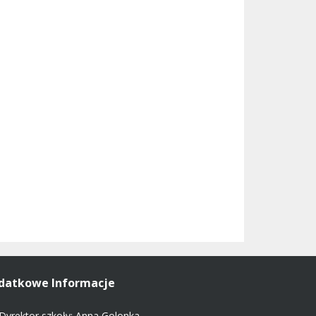
datkowe Informacje
Dyrektor szkoły: Anna Golonka