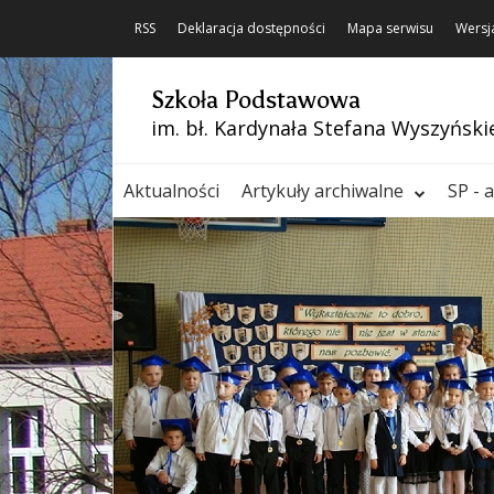
RSS
Deklaracja dostępności
Mapa serwisu
Wersj
Szkoła Podstawowa
im. bł. Kardynała Stefana Wyszyński
Aktualności
Artykuły archiwalne
SP - 