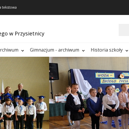
a tekstowa
Szukaj
ego w Przysietnicy
archiwum
Gimnazjum - archiwum
Historia szkoły