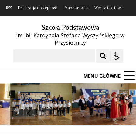
RSS
Deklaracja dostępności
Mapa serwisu
Wersja tekstowa
Szkoła Podstawowa
im. bł. Kardynała Stefana Wyszyńskiego w
Przysietnicy
Szukaj
MENU GŁÓWNE
❚❚
Poprzedni Element
Następny Element