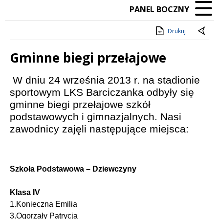
PANEL BOCZNY
Drukuj
Gminne biegi przełajowe
Treść
W dniu 24 września 2013 r. na stadionie
sportowym LKS Barciczanka odbyły się
gminne biegi przełajowe szkół
podstawowych i gimnazjalnych. Nasi
zawodnicy zajęli następujące miejsca:
Szkoła Podstawowa – Dziewczyny
Klasa IV
1.Konieczna Emilia
3.Ogorzały Patrycja