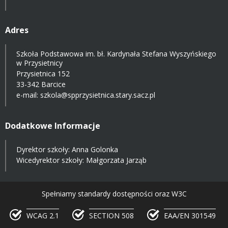
Adres
Szkoła Podstawowa im. bł. Kardynała Stefana Wyszyńskiego
w Przysietnicy
Przysietnica 152
33-342 Barcice
e-mail:
szkola@spprzysietnica.stary.sacz.pl
Dodatkowe Informacje
Dyrektor szkoły: Anna Golonka
Wicedyrektor szkoły: Małgorzata Jarząb
Spełniamy standardy dostępności oraz W3C
WCAG 2.1
SECTION 508
EAA/EN 301549