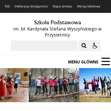
RSS
Deklaracja dostępności
Mapa serwisu
Wersja tekstowa
Szkoła Podstawowa
im. bł. Kardynała Stefana Wyszyńskiego w
Przysietnicy
Szukaj
MENU GŁÓWNE
❚❚
Poprzedni Element
Następny Element