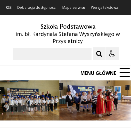
RSS
Deklaracja dostępności
Mapa serwisu
Wersja tekstowa
Szkoła Podstawowa
im. bł. Kardynała Stefana Wyszyńskiego w
Przysietnicy
Szukaj
MENU GŁÓWNE
❚❚
Poprzedni Element
Następny Element