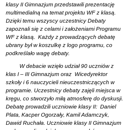
klasy II Gimnazjum przedstawili prezentację
multimedialną na temat projektu WF z klasą.
Dzięki temu wszyscy uczestnicy Debaty
zapoznali się z celami i założeniami Programu
WF z klasą.
Każdy z prowadzących debatę
ubrany był w koszulkę z logo programu, co
podkreślało wagę debaty.
W debacie wzięło udział 90 uczniów z
klas I – III Gimnazjum oraz
Wicedyrektor
szkoły i 6 nauczycieli nieuczestniczących w
programie. Uczestnicy debaty zajęli miejsca w
kręgu, co stworzyło miłą atmosferę do dyskusji.
Debatę prowadzili uczniowie klasy II:
Daniel
Plata, Kacper Ogorzały, Kamil Adamczyk,
Dawid Ruchała. Uczniowie klasy II Gimnazjum