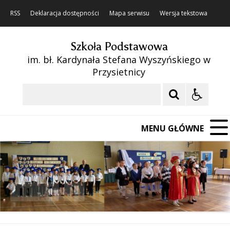
RSS
Deklaracja dostępności
Mapa serwisu
Wersja tekstowa
Szkoła Podstawowa
im. bł. Kardynała Stefana Wyszyńskiego w
Przysietnicy
Szukaj
MENU GŁÓWNE
❚❚
Poprzedni Element
Następny Element