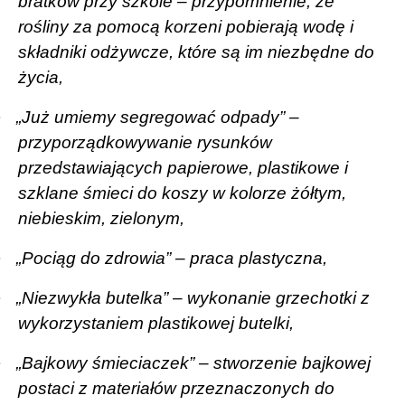
bratków przy szkole – przypomnienie, że
rośliny za pomocą korzeni pobierają wodę i
składniki odżywcze, które są im niezbędne do
życia,
·
„Już umiemy segregować odpady” –
przyporządkowywanie rysunków
przedstawiających papierowe, plastikowe i
szklane śmieci do koszy w kolorze żółtym,
niebieskim, zielonym,
·
„Pociąg do zdrowia” – praca plastyczna,
·
„Niezwykła butelka” – wykonanie grzechotki z
wykorzystaniem plastikowej butelki,
·
„Bajkowy śmieciaczek” – stworzenie bajkowej
postaci z materiałów przeznaczonych do