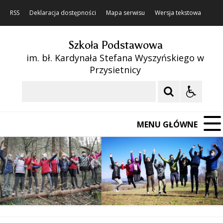
RSS
Deklaracja dostępności
Mapa serwisu
Wersja tekstowa
Szkoła Podstawowa
im. bł. Kardynała Stefana Wyszyńskiego w
Przysietnicy
Szukaj
MENU GŁÓWNE
❚❚
Poprzedni Element
Następny Element