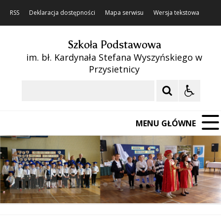
RSS
Deklaracja dostępności
Mapa serwisu
Wersja tekstowa
Szkoła Podstawowa
im. bł. Kardynała Stefana Wyszyńskiego w
Przysietnicy
Szukaj
MENU GŁÓWNE
❚❚
Poprzedni Element
Następny Element