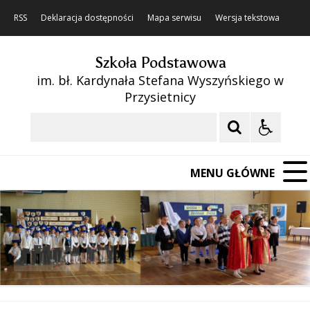
RSS
Deklaracja dostępności
Mapa serwisu
Wersja tekstowa
Szkoła Podstawowa
im. bł. Kardynała Stefana Wyszyńskiego w
Przysietnicy
Szukaj
MENU GŁÓWNE
❚❚
Poprzedni Element
Następny Element