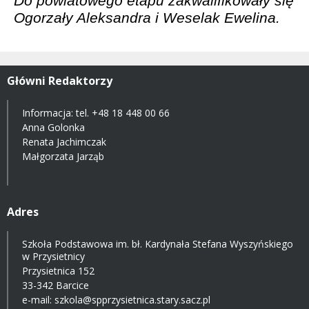
Do powiatowego etapu zakwalifikowały się
Ogorzały Aleksandra i Weselak Ewelina.
Główni Redaktorzy
Informacja: tel.
+48 18 448 00 66
Anna Golonka
Renata Jachimczak
Małgorzata Jarząb
Adres
Szkoła Podstawowa im. bł. Kardynała Stefana Wyszyńskiego
w Przysietnicy
Przysietnica 152
33-342 Barcice
e-mail:
szkola@spprzysietnica.stary.sacz.pl