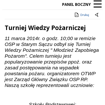
PANEL BOCZNY
Drukuj
Turniej Wiedzy Pożarniczej
Treść
11 marca 2014r. o godz. 10;00 w remizie
OSP w Starym Sączu odbył się Turniej
Wiedzy Pożarniczej " Młodzież Zapobiega
Pożarom". Celem turnieju jest
popularyzowanie przepisów ppoż. oraz
zasad postępowania na wypadek
powstania pożaru. organizatorem OTWP
jest Zarząd Główny Związku OSP RP.
Naszą szkołę reprezentowali uczniowie:
Szkoły Podstawowej: