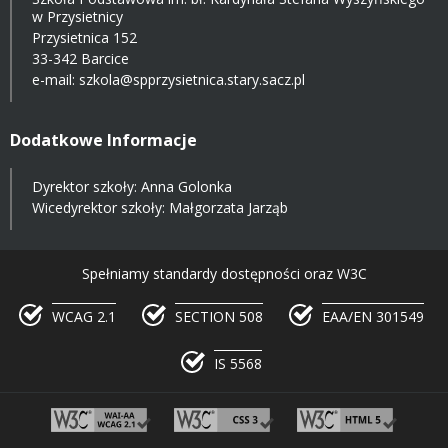
w Przysietnicy
Przysietnica 152
33-342 Barcice
e-mail:
szkola@spprzysietnica.stary.sacz.pl
Dodatkowe Informacje
Dyrektor szkoły: Anna Golonka
Wicedyrektor szkoły: Małgorzata Jarząb
Spełniamy standardy dostępności oraz W3C
WCAG 2.1
SECTION 508
EAA/EN 301549
IS 5568