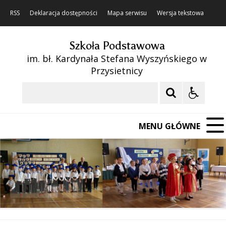
RSS
Deklaracja dostępności
Mapa serwisu
Wersja tekstowa
Szkoła Podstawowa
im. bł. Kardynała Stefana Wyszyńskiego w
Przysietnicy
Szukaj
MENU GŁÓWNE
❚❚
Poprzedni Element
Następny Element