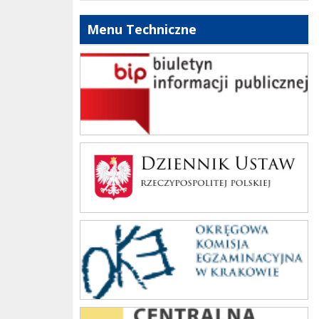
Menu Techniczne
bip szkoły
Dziennik Polski
oke_krakow
cke