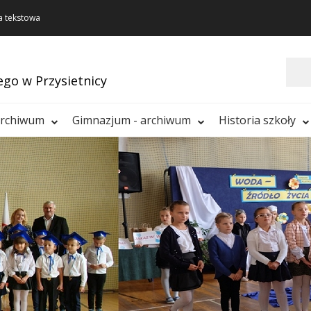
a tekstowa
Szukaj
ego w Przysietnicy
archiwum
Gimnazjum - archiwum
Historia szkoły