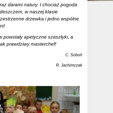
az darami natury. I chociaż pogoda
ć deszczem, w naszej klasie
rzestrzenne drzewka i jedno wspólne
ni!
powstały apetyczne szaszłyki, a
jak prawdziwy masterchef!
C. Soboń
R. Jachimczak