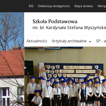
RSS
Deklaracja dostępności
Mapa serwisu
Wersj
Szkoła Podstawowa
im. bł. Kardynała Stefana Wyszyński
Aktualności
Artykuły archiwalne
SP - 