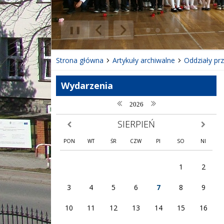
❚❚
Poprzedni Element
Następny Element
Strona główna
Artykuły archiwalne
Oddziały pr
Wydarzenia
poprzedni rok
następny rok
2026
SIERPIEŃ
poprzedni miesiąc
następny
PON
WT
ŚR
CZW
PI
SO
NI
1
2
3
4
5
6
7
8
9
10
11
12
13
14
15
16