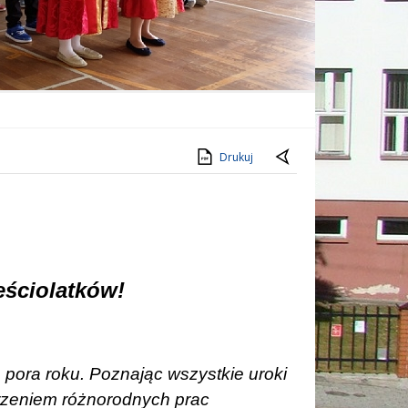
Drukuj
eściolatków!
a pora roku. Poznając wszystkie uroki
orzeniem różnorodnych prac