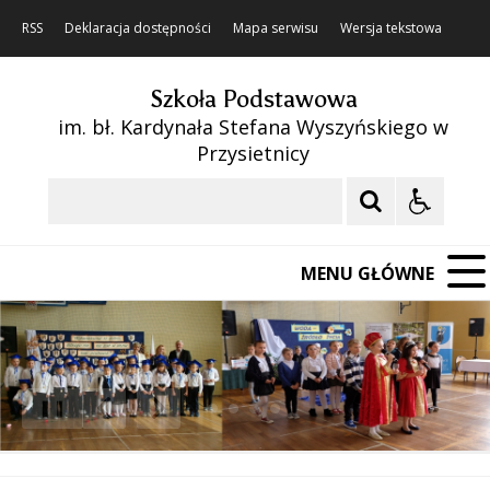
RSS
Deklaracja dostępności
Mapa serwisu
Wersja tekstowa
Szkoła Podstawowa
im. bł. Kardynała Stefana Wyszyńskiego w
Przysietnicy
Szukaj
MENU GŁÓWNE
❚❚
Poprzedni Element
Następny Element