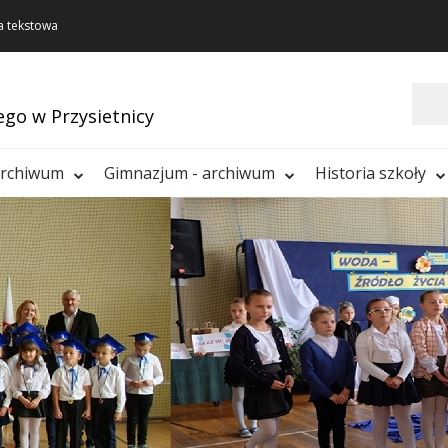
a tekstowa
Szukaj
ego w Przysietnicy
archiwum
Gimnazjum - archiwum
Historia szkoły