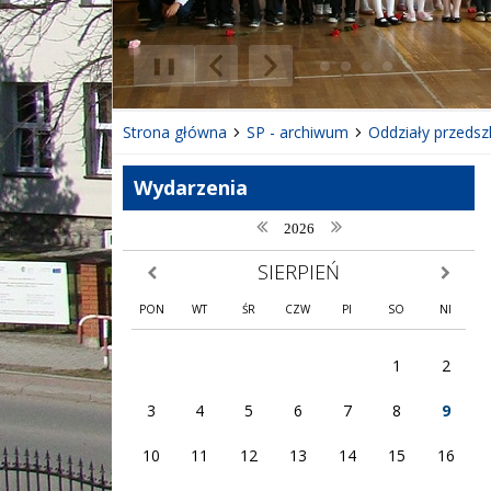
❚❚
Poprzedni Element
Następny Element
Strona główna
SP - archiwum
Oddziały przedsz
Wydarzenia
poprzedni rok
następny rok
2026
SIERPIEŃ
poprzedni miesiąc
następny
PON
WT
ŚR
CZW
PI
SO
NI
1
2
3
4
5
6
7
8
9
10
11
12
13
14
15
16