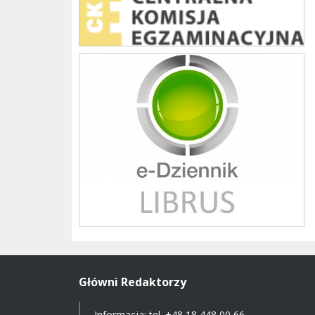
Librus szkoła
Główni Redaktorzy
Informacja: tel.
+48 18 448 00 66