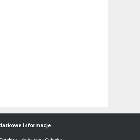
datkowe Informacje
Dyrektor szkoły: Anna Golonka