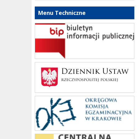
Menu Techniczne
bip szkoły
Dziennik Polski
oke_krakow
cke