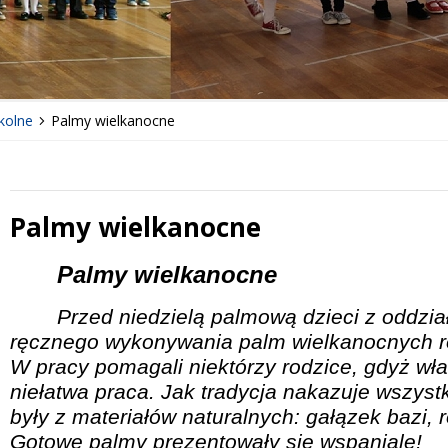
kolne
Palmy wielkanocne
Palmy wielkanocne
 miesiąc
Treść
Palmy wielkanocne
Przed niedzielą palmową dzieci z oddzia
ręcznego wykonywania palm wielkanocnych ro
W pracy pomagali niektórzy rodzice, gdyż w
niełatwa praca. Jak tradycja nakazuje wszy
były z materiałów naturalnych: gałązek bazi, r
Gotowe palmy prezentowały się wspaniale!