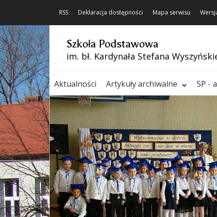
RSS
Deklaracja dostępności
Mapa serwisu
Wersj
Szkoła Podstawowa
im. bł. Kardynała Stefana Wyszyński
Aktualności
Artykuły archiwalne
SP - 