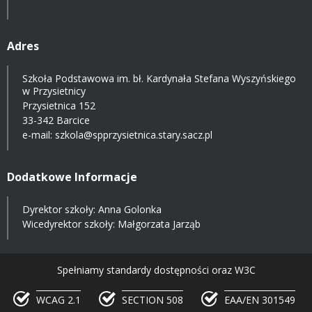
Adres
Szkoła Podstawowa im. bł. Kardynała Stefana Wyszyńskiego
w Przysietnicy
Przysietnica 152
33-342 Barcice
e-mail:
szkola@spprzysietnica.stary.sacz.pl
Dodatkowe Informacje
Dyrektor szkoły: Anna Golonka
Wicedyrektor szkoły: Małgorzata Jarząb
Spełniamy standardy dostępności oraz W3C
WCAG 2.1
SECTION 508
EAA/EN 301549