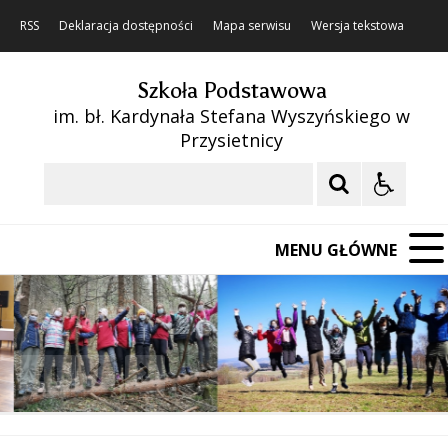
RSS
Deklaracja dostępności
Mapa serwisu
Wersja tekstowa
Szkoła Podstawowa
im. bł. Kardynała Stefana Wyszyńskiego w
Przysietnicy
Szukaj
MENU GŁÓWNE
❚❚
Poprzedni Element
Następny Element